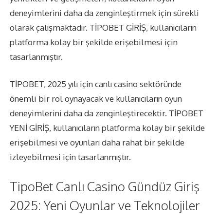
deneyimlerini daha da zenginleştirmek için sürekli
olarak çalışmaktadır. TİPOBET GİRİŞ, kullanıcıların
platforma kolay bir şekilde erişebilmesi için
tasarlanmıştır.
TİPOBET, 2025 yılı için canlı casino sektöründe
önemli bir rol oynayacak ve kullanıcıların oyun
deneyimlerini daha da zenginleştirecektir. TİPOBET
YENİ GİRİŞ, kullanıcıların platforma kolay bir şekilde
erişebilmesi ve oyunları daha rahat bir şekilde
izleyebilmesi için tasarlanmıştır.
TipoBet Canlı Casino Gündüz Giriş
2025: Yeni Oyunlar ve Teknolojiler