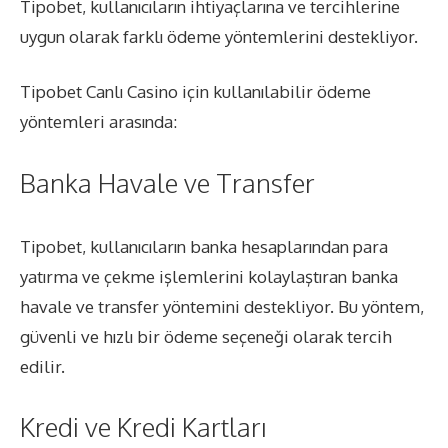
Tipobet, kullanıcıların ihtiyaçlarına ve tercihlerine
uygun olarak farklı ödeme yöntemlerini destekliyor.
Tipobet Canlı Casino için kullanılabilir ödeme
yöntemleri arasında:
Banka Havale ve Transfer
Tipobet, kullanıcıların banka hesaplarından para
yatırma ve çekme işlemlerini kolaylaştıran banka
havale ve transfer yöntemini destekliyor. Bu yöntem,
güvenli ve hızlı bir ödeme seçeneği olarak tercih
edilir.
Kredi ve Kredi Kartları