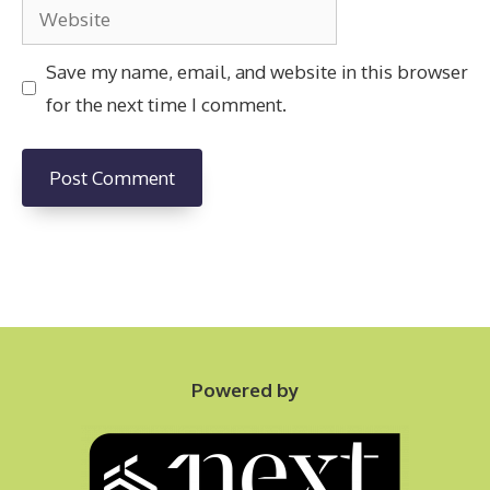
Website
Save my name, email, and website in this browser
for the next time I comment.
Powered by