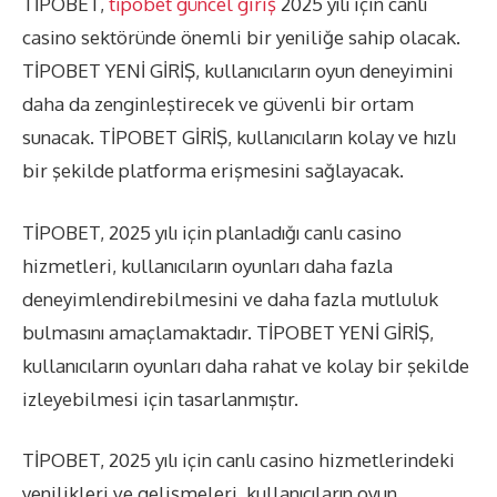
TİPOBET,
tipobet güncel giriş
2025 yılı için canlı
casino sektöründe önemli bir yeniliğe sahip olacak.
TİPOBET YENİ GİRİŞ, kullanıcıların oyun deneyimini
daha da zenginleştirecek ve güvenli bir ortam
sunacak. TİPOBET GİRİŞ, kullanıcıların kolay ve hızlı
bir şekilde platforma erişmesini sağlayacak.
TİPOBET, 2025 yılı için planladığı canlı casino
hizmetleri, kullanıcıların oyunları daha fazla
deneyimlendirebilmesini ve daha fazla mutluluk
bulmasını amaçlamaktadır. TİPOBET YENİ GİRİŞ,
kullanıcıların oyunları daha rahat ve kolay bir şekilde
izleyebilmesi için tasarlanmıştır.
TİPOBET, 2025 yılı için canlı casino hizmetlerindeki
yenilikleri ve gelişmeleri, kullanıcıların oyun