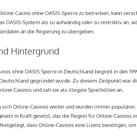
 Online-Casino ohne OASIS-Sperre zu betreiben, kann vers
as OASIS-System als zu aufwändig oder zu restriktiv an, 
elerdaten an die Regierung zu übergeben.
nd Hintergrund
inos ohne OASIS Sperre in Deutschland beginnt in den 1990
n Deutschland gegründet wurde. Zu diesem Zeitpunkt war d
line-Casinos und sah sie als illegale Spielhöllen an.
 sich Online-Casinos weiter und wurden immer populärer.
esetz in Kraft gesetzt, das die Regeln für Online-Casinos 
 festgelegt, dass Online-Casinos eine Lizenz benötigen, um