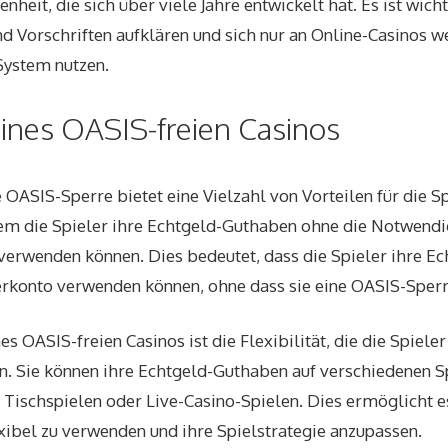
nheit, die sich über viele Jahre entwickelt hat. Es ist wicht
nd Vorschriften aufklären und sich nur an Online-Casinos we
ystem nutzen.
eines OASIS-freien Casinos
OASIS-Sperre bietet eine Vielzahl von Vorteilen für die Sp
 dem die Spieler ihre Echtgeld-Guthaben ohne die Notwendi
verwenden können. Dies bedeutet, dass die Spieler ihre E
lerkonto verwenden können, ohne dass sie eine OASIS-Sper
nes OASIS-freien Casinos ist die Flexibilität, die die Spiele
. Sie können ihre Echtgeld-Guthaben auf verschiedenen S
, Tischspielen oder Live-Casino-Spielen. Dies ermöglicht es
ibel zu verwenden und ihre Spielstrategie anzupassen.