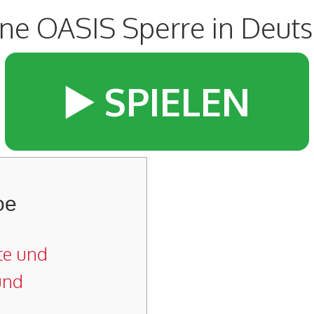
ne OASIS Sperre in Deut
▶️ SPIELEN
ое
te und
und