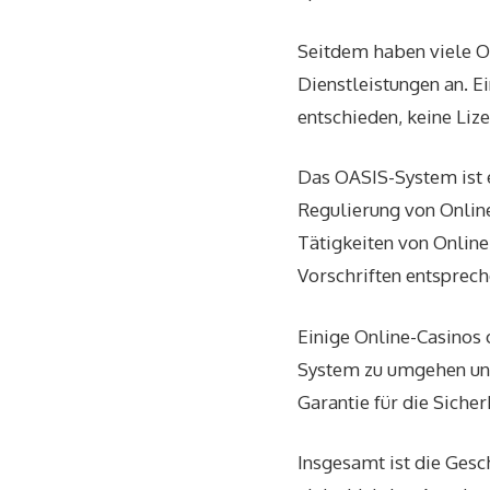
Seitdem haben viele On
Dienstleistungen an. E
entschieden, keine Liz
Das OASIS-System ist 
Regulierung von Online
Tätigkeiten von Online
Vorschriften entsprech
Einige Online-Casinos 
System zu umgehen und 
Garantie für die Sicher
Insgesamt ist die Ges