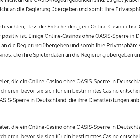
nicht an die Regierung übergeben und somit ihre Privatsph
zu beachten, dass die Entscheidung, ein Online-Casino ohne
 positiv ist. Einige Online-Casinos ohne OASIS-Sperre in 
t an die Regierung übergeben und somit ihre Privatsphäre 
inos, die ihre Spielerdaten an die Regierung übergeben un
ieler, die ein Online-Casino ohne OASIS-Sperre in Deutschl
chieren, bevor sie sich für ein bestimmtes Casino entschei
SIS-Sperre in Deutschland, die ihre Dienstleistungen anbi
ieler, die ein Online-Casino ohne OASIS-Sperre in Deutschl
chieren, bevor sie sich für ein bestimmtes Casino entsche