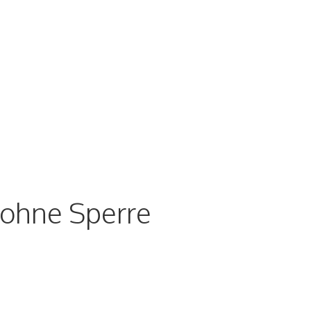
er Programs
Gallery
Us
FAQ
 ohne Sperre