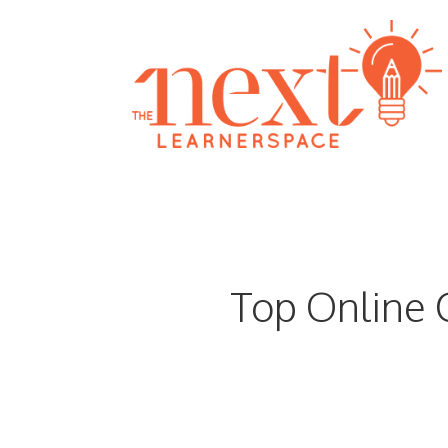
Skip
to
content
Why?
How?
Who?
Global Lea
Top Online 