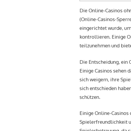
Die Online-Casinos ohn
(Online-Casinos-Sperre
eingerichtet wurde, u
kontrollieren. Einige 
teilzunehmen und biet
Die Entscheidung, ein 
Einige Casinos sehen d
sich weigern, ihre Spi
sich entschieden haben
schützen.
Einige Online-Casinos 
Spielerfreundlichkeit 
Spielerbetreuung, da s