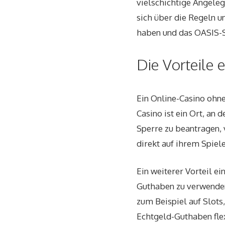
vielschichtige Angelege
sich über die Regeln u
haben und das OASIS-S
Die Vorteile 
Ein Online-Casino ohne 
Casino ist ein Ort, an
Sperre zu beantragen, 
direkt auf ihrem Spie
Ein weiterer Vorteil ei
Guthaben zu verwenden
zum Beispiel auf Slots
Echtgeld-Guthaben flex