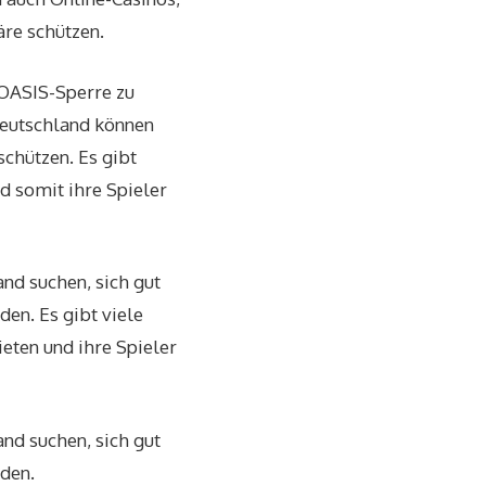
äre schützen.
 OASIS-Sperre zu
Deutschland können
schützen. Es gibt
d somit ihre Spieler
and suchen, sich gut
den. Es gibt viele
eten und ihre Spieler
and suchen, sich gut
iden.