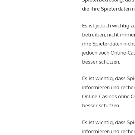
die ihre Spielerdaten 
Es ist jedoch wichtig 
betreiben, nicht immer
ihre Spielerdaten nich
jedoch auch Online-Cas
besser schützen.
Es ist wichtig, dass Sp
informieren und recher
Online-Casinos ohne OA
besser schützen.
Es ist wichtig, dass Sp
informieren und recher