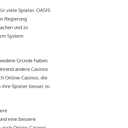
ür viele Spieler. OASIS
en Regierung
achen und zu
esem System
hiedene Gründe haben.
während andere Casinos
ch Online-Casinos, die
ihre Spieler besser zu
sere
 und eine bessere
h auch Online-Casinos,