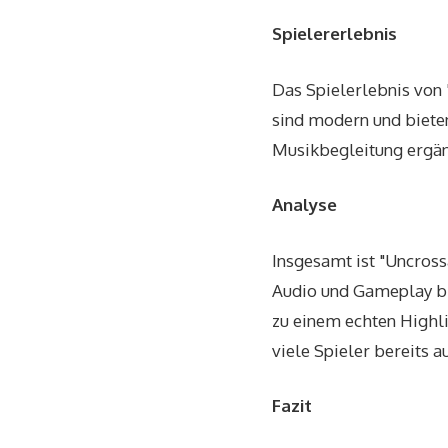
Spielererlebnis
Das Spielerlebnis von 
sind modern und bieten
Musikbegleitung ergän
Analyse
Insgesamt ist "Uncross
Audio und Gameplay bi
zu einem echten Highli
viele Spieler bereits a
Fazit