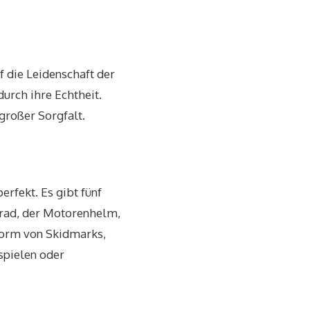
uf die Leidenschaft der
urch ihre Echtheit.
 großer Sorgfalt.
rfekt. Es gibt fünf
nrad, der Motorenhelm,
 Form von Skidmarks,
spielen oder