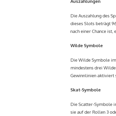
Auszahlungen
Die Auszahlung des Sp
dieses Slots beträgt 96
nach einer Chance ist, 
Wilde Symbole
Die Wilde Symbole im 
mindestens drei Wilde 
Gewinnlinien aktiviert
Skat-Symbole
Die Scatter-Symbole i
sie auf der Rollen 3 o