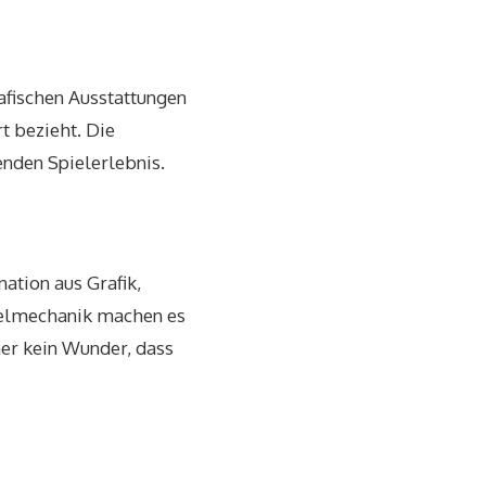
rafischen Ausstattungen
t bezieht. Die
nden Spielerlebnis.
ation aus Grafik,
pielmechanik machen es
er kein Wunder, dass