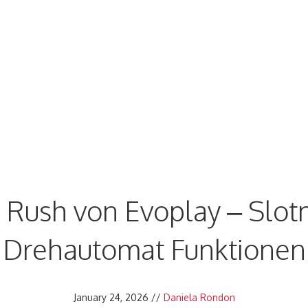
dership Accelerator
Advanced Design Institute
Oth
 Rush von Evoplay – Slot
Drehautomat Funktionen
January 24, 2026
//
Daniela Rondon