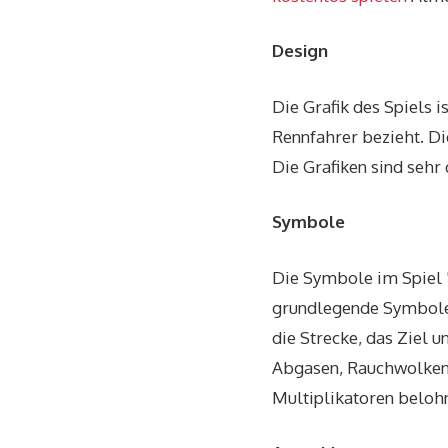
Design
Die Grafik des Spiels i
Rennfahrer bezieht. Di
Die Grafiken sind sehr 
Symbole
Die Symbole im Spiel 
grundlegende Symbole,
die Strecke, das Ziel 
Abgasen, Rauchwolken 
Multiplikatoren beloh