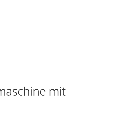
er Programs
Gallery
Us
FAQ
maschine mit