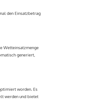
al den Einsatzbetrag
chte Wetteinsatzmenge
matisch generiert,
ptimiert worden. Es
lt werden und bietet