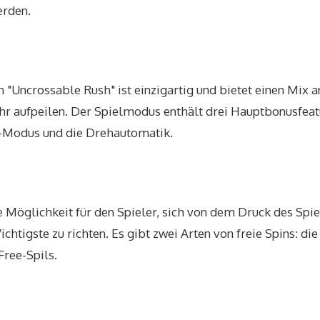
erden.
 "Uncrossable Rush" ist einzigartig und bietet einen Mix a
hr aufpeilen. Der Spielmodus enthält drei Hauptbonusfeat
-Modus und die Drehautomatik.
ne Möglichkeit für den Spieler, sich von dem Druck des Spie
chtigste zu richten. Es gibt zwei Arten von freie Spins: d
ree-Spils.