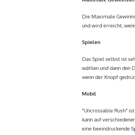
Die Maximale Gewinns
und wird erreicht, wen
Spielen
Das Spiel selbst ist s
wählen und dann den D
wenn der Knopf gedrüc
Mobil
"Uncrossable Rush" is
kann auf verschiedenen
eine beeindruckende S