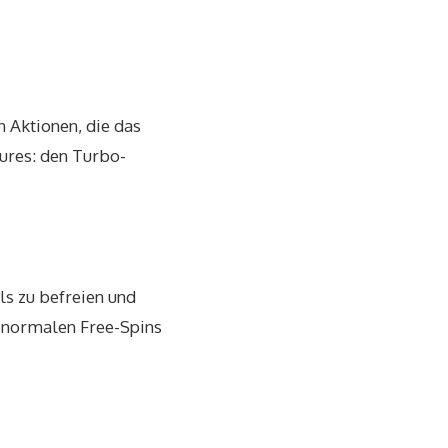
n Aktionen, die das
ures: den Turbo-
ls zu befreien und
ie normalen Free-Spins