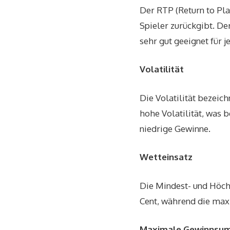
Der RTP (Return to Pla
Spieler zurückgibt. De
sehr gut geeignet für j
Volatilität
Die Volatilität bezeich
hohe Volatilität, was 
niedrige Gewinne.
Wetteinsatz
Die Mindest- und Höchs
Cent, während die max
Maximale Gewinnsu