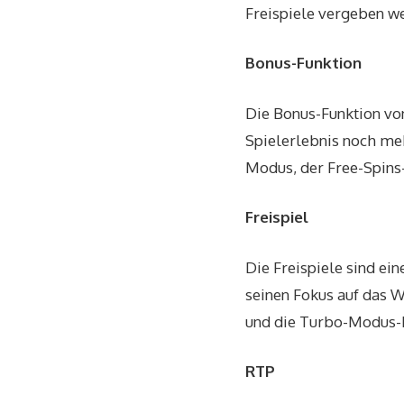
Freispiele vergeben w
Bonus-Funktion
Die Bonus-Funktion von
Spielerlebnis noch me
Modus, der Free-Spins
Freispiel
Die Freispiele sind ei
seinen Fokus auf das Wi
und die Turbo-Modus-F
RTP