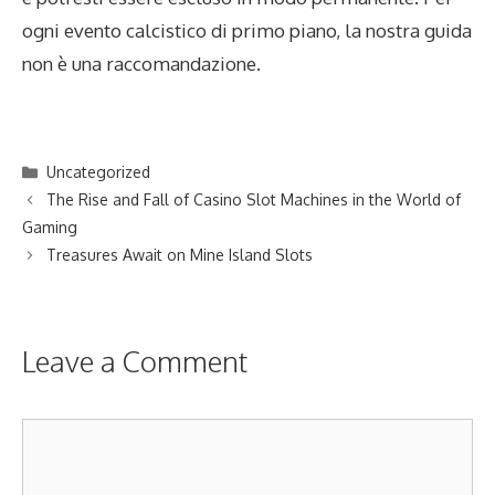
ogni evento calcistico di primo piano, la nostra guida
non è una raccomandazione.
Categories
Uncategorized
The Rise and Fall of Casino Slot Machines in the World of
Gaming
Treasures Await on Mine Island Slots
Leave a Comment
Comment