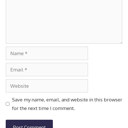
Name
Email
Website
Save my name, email, and website in this browser
for the next time I comment.