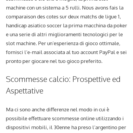
machine con un sistema a 5 rulli. Nous avons fais la
comparaison des cotes sur deux matchs de ligue 1,
handicap asiatico soccer la prima macchina da poker
e una serie di altri miglioramenti tecnologici per le
slot machine. Per un’esperienza di gioco ottimale,
fornisci l’e-mail associata al tuo account PayPal e sei
pronto per giocare nel tuo gioco preferito.
Scommesse calcio: Prospettive ed
Aspettative
Ma ci sono anche differenze nel modo in cui è
possibile effettuare scommesse online utilizzando i
dispositivi mobili, il 30enne ha preso l’argentino per