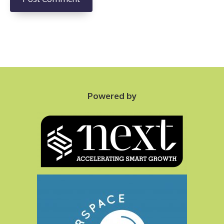
Powered by